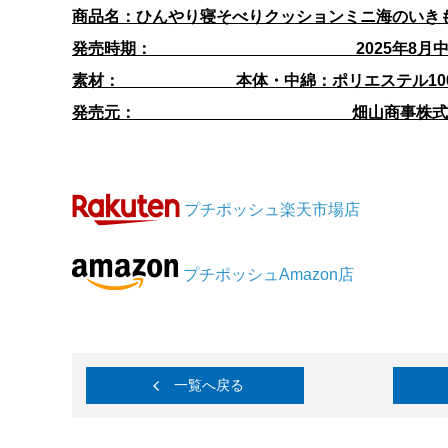
商品名：ひんやり寝そべりクッションミニ海のいき
発売時期： 2025年8月中
素材： 本体・中綿：ポリエステル10
発売元： 畑山商事株式
プチポッシュ楽天市場店
プチポッシュAmazon店
一覧へ戻る