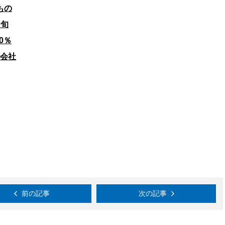
もの
旬
0％
会社
前の記事
次の記事