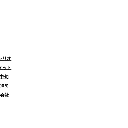
オ
ケット
中旬
0％
会社